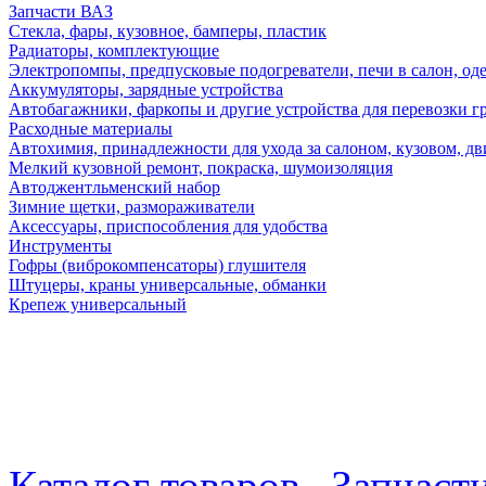
Запчасти ВАЗ
Стекла, фары, кузовное, бамперы, пластик
Радиаторы, комплектующие
Электропомпы, предпусковые подогреватели, печи в салон, оде
Аккумуляторы, зарядные устройства
Автобагажники, фаркопы и другие устройства для перевозки г
Расходные материалы
Автохимия, принадлежности для ухода за салоном, кузовом, дв
Мелкий кузовной ремонт, покраска, шумоизоляция
Автоджентльменский набор
Зимние щетки, размораживатели
Аксессуары, приспособления для удобства
Инструменты
Гофры (виброкомпенсаторы) глушителя
Штуцеры, краны универсальные, обманки
Крепеж универсальный
Каталог товаров
Запчаст