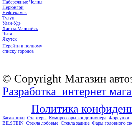
Набережные Челны
Нерюнгри
Нефтекамск
Тулун
Улан-Удэ
Ханты-Мансийск
Чита
Якутск
Перейти к полному
списку городов
© Copyright Магазин авто
Разработка интернет мага
Политика конфиден
Багажники
Стартеры
Компрессоры кондиционера
Форсунки
BILSTEIN
Стекла лобовые
Стекла задние
Фары головного св