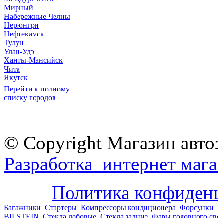
Мирный
Набережные Челны
Нерюнгри
Нефтекамск
Тулун
Улан-Удэ
Ханты-Мансийск
Чита
Якутск
Перейти к полному
списку городов
© Copyright Магазин авто
Разработка интернет мага
Политика конфиден
Багажники
Стартеры
Компрессоры кондиционера
Форсунки
BILSTEIN
Стекла лобовые
Стекла задние
Фары головного св