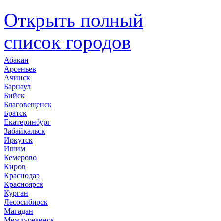
Открыть полный
список городов
Абакан
Арсеньев
Ачинск
Барнаул
Бийск
Благовещенск
Братск
Екатеринбург
Забайкальск
Иркутск
Ишим
Кемерово
Киров
Краснодар
Красноярск
Курган
Лесосибирск
Магадан
Междуреченск