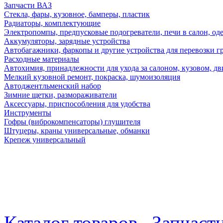
Запчасти ВАЗ
Стекла, фары, кузовное, бамперы, пластик
Радиаторы, комплектующие
Электропомпы, предпусковые подогреватели, печи в салон, оде
Аккумуляторы, зарядные устройства
Автобагажники, фаркопы и другие устройства для перевозки г
Расходные материалы
Автохимия, принадлежности для ухода за салоном, кузовом, дв
Мелкий кузовной ремонт, покраска, шумоизоляция
Автоджентльменский набор
Зимние щетки, размораживатели
Аксессуары, приспособления для удобства
Инструменты
Гофры (виброкомпенсаторы) глушителя
Штуцеры, краны универсальные, обманки
Крепеж универсальный
Каталог товаров
Запчаст