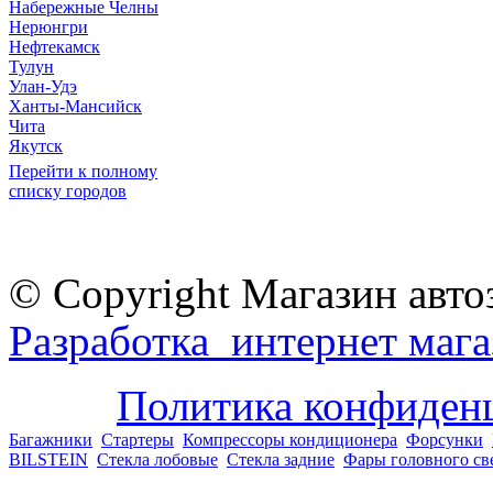
Набережные Челны
Нерюнгри
Нефтекамск
Тулун
Улан-Удэ
Ханты-Мансийск
Чита
Якутск
Перейти к полному
списку городов
© Copyright Магазин авто
Разработка интернет мага
Политика конфиден
Багажники
Стартеры
Компрессоры кондиционера
Форсунки
BILSTEIN
Стекла лобовые
Стекла задние
Фары головного св