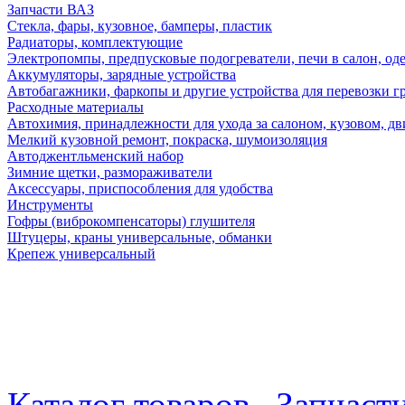
Запчасти ВАЗ
Стекла, фары, кузовное, бамперы, пластик
Радиаторы, комплектующие
Электропомпы, предпусковые подогреватели, печи в салон, оде
Аккумуляторы, зарядные устройства
Автобагажники, фаркопы и другие устройства для перевозки г
Расходные материалы
Автохимия, принадлежности для ухода за салоном, кузовом, дв
Мелкий кузовной ремонт, покраска, шумоизоляция
Автоджентльменский набор
Зимние щетки, размораживатели
Аксессуары, приспособления для удобства
Инструменты
Гофры (виброкомпенсаторы) глушителя
Штуцеры, краны универсальные, обманки
Крепеж универсальный
Каталог товаров
Запчаст