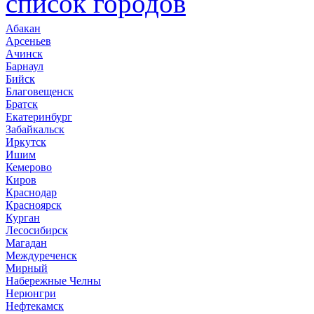
список городов
Абакан
Арсеньев
Ачинск
Барнаул
Бийск
Благовещенск
Братск
Екатеринбург
Забайкальск
Иркутск
Ишим
Кемерово
Киров
Краснодар
Красноярск
Курган
Лесосибирск
Магадан
Междуреченск
Мирный
Набережные Челны
Нерюнгри
Нефтекамск