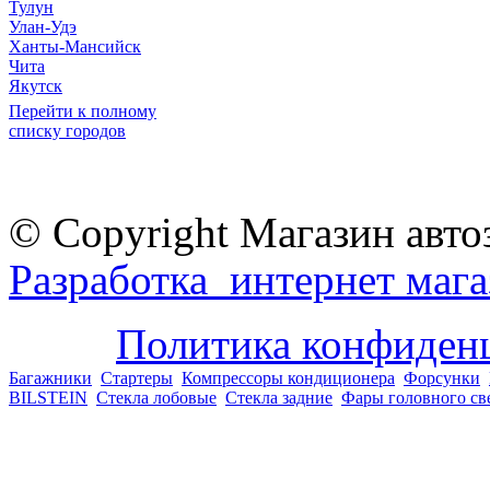
Тулун
Улан-Удэ
Ханты-Мансийск
Чита
Якутск
Перейти к полному
списку городов
© Copyright Магазин авто
Разработка интернет мага
Политика конфиден
Багажники
Стартеры
Компрессоры кондиционера
Форсунки
BILSTEIN
Стекла лобовые
Стекла задние
Фары головного св