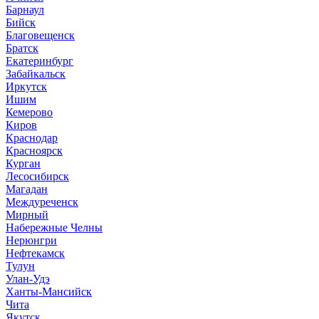
Барнаул
Бийск
Благовещенск
Братск
Екатеринбург
Забайкальск
Иркутск
Ишим
Кемерово
Киров
Краснодар
Красноярск
Курган
Лесосибирск
Магадан
Междуреченск
Мирный
Набережные Челны
Нерюнгри
Нефтекамск
Тулун
Улан-Удэ
Ханты-Мансийск
Чита
Якутск