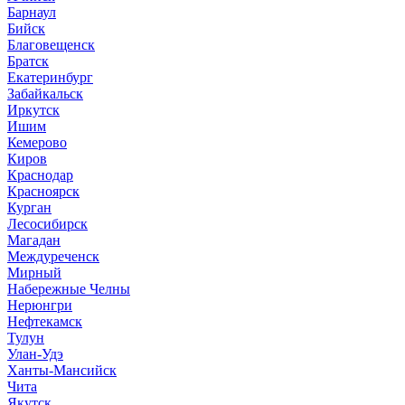
Барнаул
Бийск
Благовещенск
Братск
Екатеринбург
Забайкальск
Иркутск
Ишим
Кемерово
Киров
Краснодар
Красноярск
Курган
Лесосибирск
Магадан
Междуреченск
Мирный
Набережные Челны
Нерюнгри
Нефтекамск
Тулун
Улан-Удэ
Ханты-Мансийск
Чита
Якутск