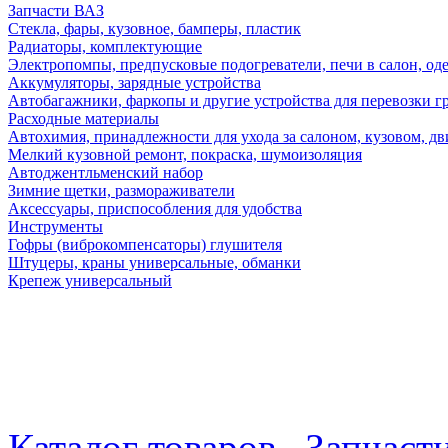
Запчасти ВАЗ
Стекла, фары, кузовное, бамперы, пластик
Радиаторы, комплектующие
Электропомпы, предпусковые подогреватели, печи в салон, оде
Аккумуляторы, зарядные устройства
Автобагажники, фаркопы и другие устройства для перевозки г
Расходные материалы
Автохимия, принадлежности для ухода за салоном, кузовом, дв
Мелкий кузовной ремонт, покраска, шумоизоляция
Автоджентльменский набор
Зимние щетки, размораживатели
Аксессуары, приспособления для удобства
Инструменты
Гофры (виброкомпенсаторы) глушителя
Штуцеры, краны универсальные, обманки
Крепеж универсальный
Каталог товаров
Запчаст