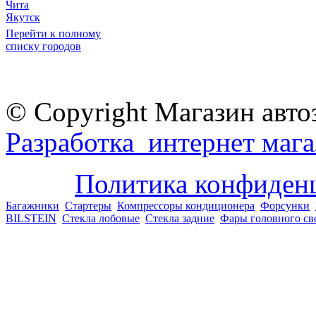
Чита
Якутск
Перейти к полному
списку городов
© Copyright Магазин авто
Разработка интернет мага
Политика конфиден
Багажники
Стартеры
Компрессоры кондиционера
Форсунки
BILSTEIN
Стекла лобовые
Стекла задние
Фары головного св