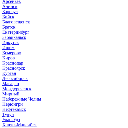
Арсеньев
Ачинск
Барнаул
Бийск
Благовещенск
Братск
Екатеринбург
Забайкальск
Иркутск
Ишим
Кемерово
Киров
Краснодар
Красноярск
Курган
Лесосибирск
Магадан
Междуреченск
Мирный
Набережные Челны
Нерюнгри
Нефтекамск
Тулун
Улан-Удэ
Ханты-Мансийск