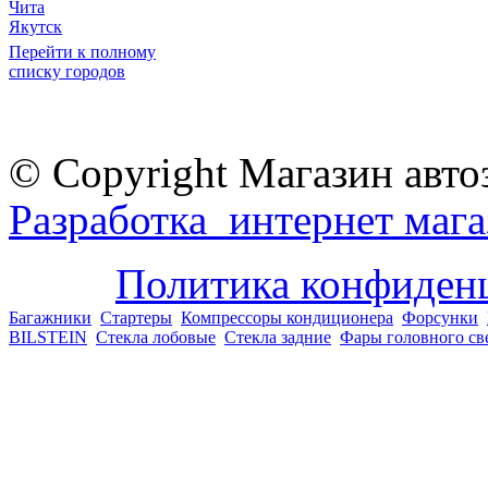
Чита
Якутск
Перейти к полному
списку городов
© Copyright Магазин авто
Разработка интернет мага
Политика конфиден
Багажники
Стартеры
Компрессоры кондиционера
Форсунки
BILSTEIN
Стекла лобовые
Стекла задние
Фары головного св