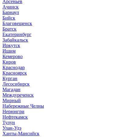
Арсеньев
Ачинск
Барнаул
Бийск
Благовещенск
Братск
Екатеринбург
Забайкальск
Иркутск
Ишим
Кемерово
Киров
Краснодар
Красноярск
Курган
Лесосибирск
Магадан
Междуреченск
Мирный
Набережные Челны
Нерюнгри
Нефтекамск
Тулун
Улан-Удэ
Ханты-Мансийск