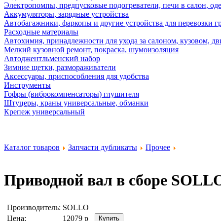
Электропомпы, предпусковые подогреватели, печи в салон, оде
Аккумуляторы, зарядные устройства
Автобагажники, фаркопы и другие устройства для перевозки г
Расходные материалы
Автохимия, принадлежности для ухода за салоном, кузовом, дв
Мелкий кузовной ремонт, покраска, шумоизоляция
Автоджентльменский набор
Зимние щетки, размораживатели
Аксессуары, приспособления для удобства
Инструменты
Гофры (виброкомпенсаторы) глушителя
Штуцеры, краны универсальные, обманки
Крепеж универсальный
Каталог товаров
Запчасти дубликаты
Прочее
Приводной вал в сборе
SOLLO
Производитель:
SOLLO
Цена:
12079
р