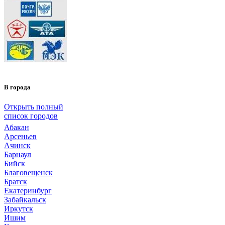
В города
Открыть полный
список городов
Абакан
Арсеньев
Ачинск
Барнаул
Бийск
Благовещенск
Братск
Екатеринбург
Забайкальск
Иркутск
Ишим