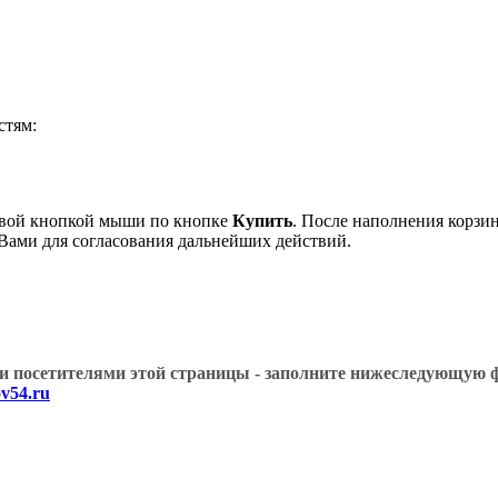
стям:
евой кнопкой мыши по кнопке
Купить
. После наполнения корзи
 Вами для согласования дальнейших действий.
угими посетителями этой страницы - заполните нижеслед
v54.ru