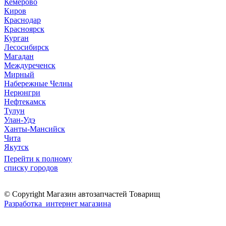
Кемерово
Киров
Краснодар
Красноярск
Курган
Лесосибирск
Магадан
Междуреченск
Мирный
Набережные Челны
Нерюнгри
Нефтекамск
Тулун
Улан-Удэ
Ханты-Мансийск
Чита
Якутск
Перейти к полному
списку городов
© Copyright Магазин автозапчастей Товарищ
Разработка интернет магазина