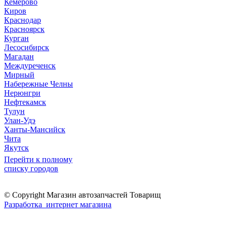
Кемерово
Киров
Краснодар
Красноярск
Курган
Лесосибирск
Магадан
Междуреченск
Мирный
Набережные Челны
Нерюнгри
Нефтекамск
Тулун
Улан-Удэ
Ханты-Мансийск
Чита
Якутск
Перейти к полному
списку городов
© Copyright Магазин автозапчастей Товарищ
Разработка интернет магазина