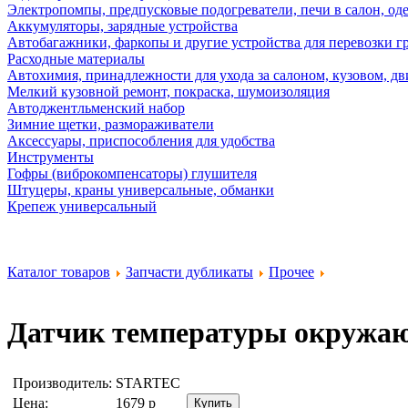
Электропомпы, предпусковые подогреватели, печи в салон, оде
Аккумуляторы, зарядные устройства
Автобагажники, фаркопы и другие устройства для перевозки г
Расходные материалы
Автохимия, принадлежности для ухода за салоном, кузовом, дв
Мелкий кузовной ремонт, покраска, шумоизоляция
Автоджентльменский набор
Зимние щетки, размораживатели
Аксессуары, приспособления для удобства
Инструменты
Гофры (виброкомпенсаторы) глушителя
Штуцеры, краны универсальные, обманки
Крепеж универсальный
Каталог товаров
Запчасти дубликаты
Прочее
Датчик температуры окружа
Производитель:
STARTEC
Цена:
1679
р