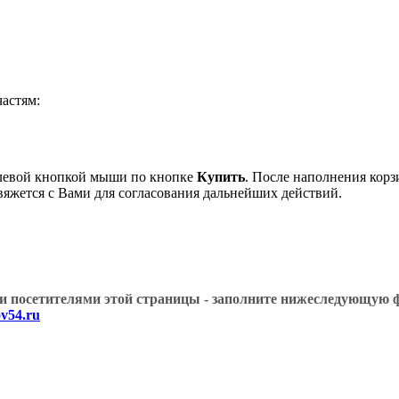
астям:
 левой кнопкой мыши по кнопке
Купить
. После наполнения корз
вяжется с Вами для согласования дальнейших действий.
угими посетителями этой страницы - заполните нижеслед
v54.ru