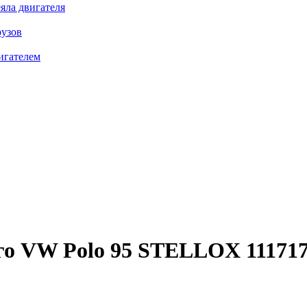
яла двигателя
рузов
игателем
го VW Polo 95
STELLOX 11171