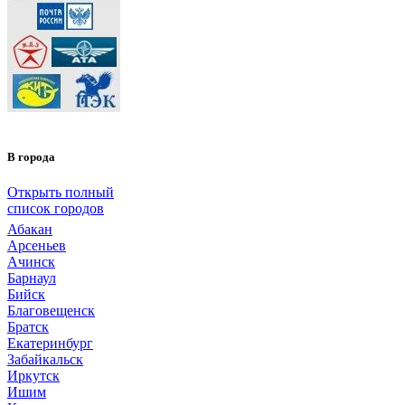
В города
Открыть полный
список городов
Абакан
Арсеньев
Ачинск
Барнаул
Бийск
Благовещенск
Братск
Екатеринбург
Забайкальск
Иркутск
Ишим