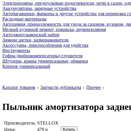
Электропомпы, предпусковые подогреватели, печи в салон, оде
Аккумуляторы, зарядные устройства
Автобагажники, фаркопы и другие устройства для перевозки г
Расходные материалы
Автохимия, принадлежности для ухода за салоном, кузовом, дв
Мелкий кузовной ремонт, покраска, шумоизоляция
Автоджентльменский набор
Зимние щетки, размораживатели
Аксессуары, приспособления для удобства
Инструменты
Гофры (виброкомпенсаторы) глушителя
Штуцеры, краны универсальные, обманки
Крепеж универсальный
Каталог товаров
Запчасти дубликаты
Прочее
Пыльник амортизатора задне
Производитель:
STELLOX
Цена:
479
р