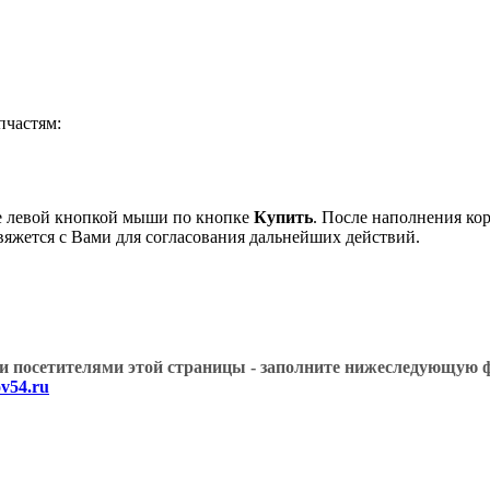
частям:
е левой кнопкой мыши по кнопке
Купить
. После наполнения ко
вяжется с Вами для согласования дальнейших действий.
угими посетителями этой страницы - заполните нижеслед
v54.ru