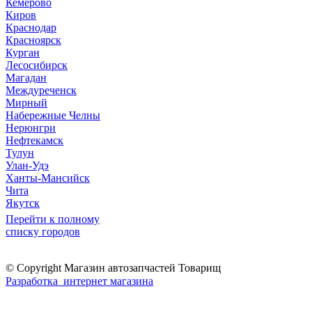
Кемерово
Киров
Краснодар
Красноярск
Курган
Лесосибирск
Магадан
Междуреченск
Мирный
Набережные Челны
Нерюнгри
Нефтекамск
Тулун
Улан-Удэ
Ханты-Мансийск
Чита
Якутск
Перейти к полному
списку городов
© Copyright Магазин автозапчастей Товарищ
Разработка интернет магазина