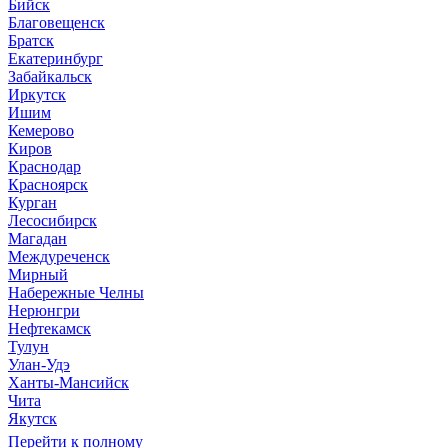
Бийск
Благовещенск
Братск
Екатеринбург
Забайкальск
Иркутск
Ишим
Кемерово
Киров
Краснодар
Красноярск
Курган
Лесосибирск
Магадан
Междуреченск
Мирный
Набережные Челны
Нерюнгри
Нефтекамск
Тулун
Улан-Удэ
Ханты-Мансийск
Чита
Якутск
Перейти к полному