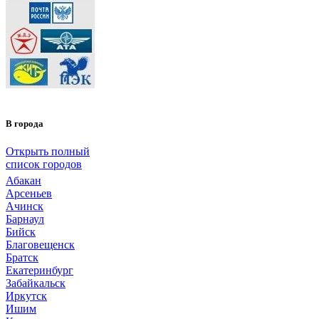
В города
Открыть полный
список городов
Абакан
Арсеньев
Ачинск
Барнаул
Бийск
Благовещенск
Братск
Екатеринбург
Забайкальск
Иркутск
Ишим