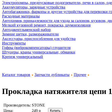
Электропомпы, предпусковые подогреватели, печи в салон, оде
Аккумуляторы, зарядные устройства
Автобагажники, фаркопы и другие устройства для перевозки г
Расходные материалы
Автохимия, принадлежности для ухода за салоном, кузовом, дв
Мелкий кузовной ремонт, покраска, шумоизоляция
Автоджентльменский набор
Зимние щетки, размораживатели
Аксессуары, приспособления для удобства
Инструменты
Гофры (виброкомпенсаторы) глушителя
Штуцеры, краны универсальные, обманки
Крепеж универсальный
Каталог товаров
Запчасти дубликаты
Прочее
Прокладка натяжителя цепи 12
Производитель:
STONE
Цена:
249
р