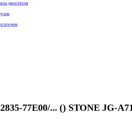
яла двигателя
рузов
игателем
835-77E00/... ()
STONE JG-A7