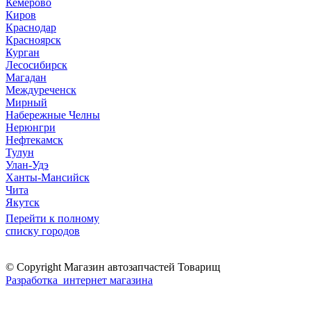
Кемерово
Киров
Краснодар
Красноярск
Курган
Лесосибирск
Магадан
Междуреченск
Мирный
Набережные Челны
Нерюнгри
Нефтекамск
Тулун
Улан-Удэ
Ханты-Мансийск
Чита
Якутск
Перейти к полному
списку городов
© Copyright Магазин автозапчастей Товарищ
Разработка интернет магазина