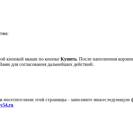
тям:
евой кнопкой мыши по кнопке
Купить
. После наполнения корзин
 Вами для согласования дальнейших действий.
угими посетителями этой страницы - заполните нижеслед
v54.ru