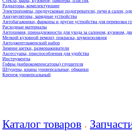
Стекла, фары, кузовное, бамперы, пластик
Радиаторы, комплектующие
Электропомпы, предпусковые подогреватели, печи в салон, оде
Аккумуляторы, зарядные устройства
Автобагажники, фаркопы и другие устройства для перевозки г
Расходные материалы
Автохимия, принадлежности для ухода за салоном, кузовом, дв
Мелкий кузовной ремонт, покраска, шумоизоляция
Автоджентльменский набор
Зимние щетки, размораживатели
Аксессуары, приспособления для удобства
Инструменты
Гофры (виброкомпенсаторы) глушителя
Штуцеры, краны универсальные, обманки
Крепеж универсальный
Каталог товаров
Запчаст