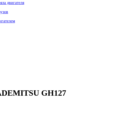
яла двигателя
рузов
игателем
ADEMITSU GH127