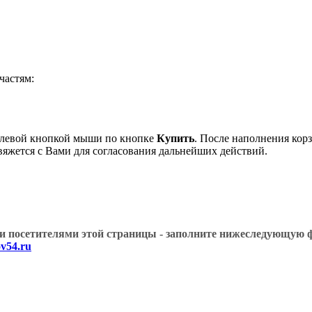
астям:
 левой кнопкой мыши по кнопке
Купить
. После наполнения кор
вяжется с Вами для согласования дальнейших действий.
угими посетителями этой страницы - заполните нижеслед
v54.ru