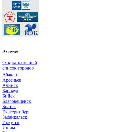
В города
Открыть полный
список городов
Абакан
Арсеньев
Ачинск
Барнаул
Бийск
Благовещенск
Братск
Екатеринбург
Забайкальск
Иркутск
Ишим