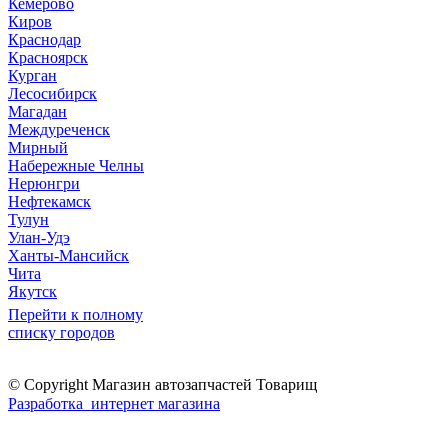
Кемерово
Киров
Краснодар
Красноярск
Курган
Лесосибирск
Магадан
Междуреченск
Мирный
Набережные Челны
Нерюнгри
Нефтекамск
Тулун
Улан-Удэ
Ханты-Мансийск
Чита
Якутск
Перейти к полному
списку городов
© Copyright Магазин автозапчастей Товарищ
Разработка интернет магазина