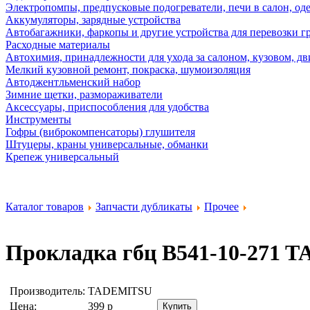
Электропомпы, предпусковые подогреватели, печи в салон, оде
Аккумуляторы, зарядные устройства
Автобагажники, фаркопы и другие устройства для перевозки г
Расходные материалы
Автохимия, принадлежности для ухода за салоном, кузовом, дв
Мелкий кузовной ремонт, покраска, шумоизоляция
Автоджентльменский набор
Зимние щетки, размораживатели
Аксессуары, приспособления для удобства
Инструменты
Гофры (виброкомпенсаторы) глушителя
Штуцеры, краны универсальные, обманки
Крепеж универсальный
Каталог товаров
Запчасти дубликаты
Прочее
Прокладка гбц B541-10-271
T
Производитель:
TADEMITSU
Цена:
399
р