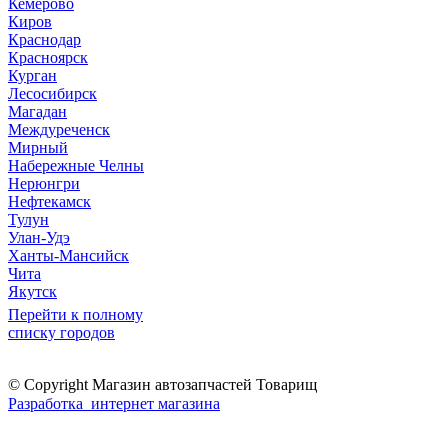
Кемерово
Киров
Краснодар
Красноярск
Курган
Лесосибирск
Магадан
Междуреченск
Мирный
Набережные Челны
Нерюнгри
Нефтекамск
Тулун
Улан-Удэ
Ханты-Мансийск
Чита
Якутск
Перейти к полному
списку городов
© Copyright Магазин автозапчастей Товарищ
Разработка интернет магазина