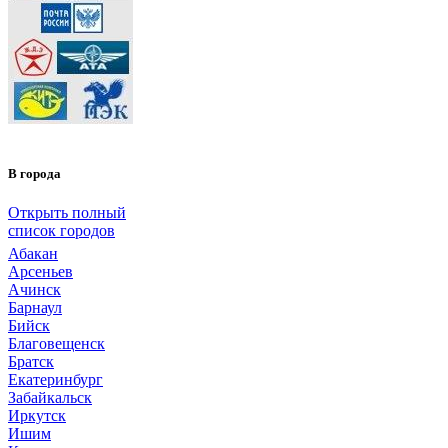
В города
Открыть полный
список городов
Абакан
Арсеньев
Ачинск
Барнаул
Бийск
Благовещенск
Братск
Екатеринбург
Забайкальск
Иркутск
Ишим