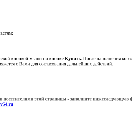
астям:
левой кнопкой мыши по кнопке
Купить
. После наполнения корз
вяжется с Вами для согласования дальнейших действий.
угими посетителями этой страницы - заполните нижеслед
v54.ru