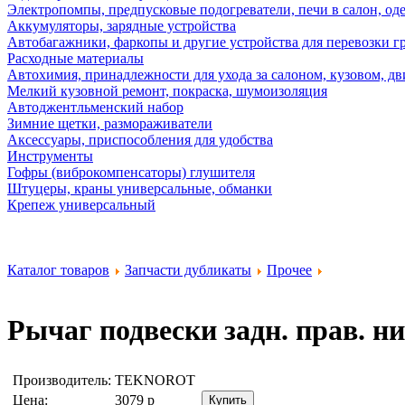
Электропомпы, предпусковые подогреватели, печи в салон, оде
Аккумуляторы, зарядные устройства
Автобагажники, фаркопы и другие устройства для перевозки г
Расходные материалы
Автохимия, принадлежности для ухода за салоном, кузовом, дв
Мелкий кузовной ремонт, покраска, шумоизоляция
Автоджентльменский набор
Зимние щетки, размораживатели
Аксессуары, приспособления для удобства
Инструменты
Гофры (виброкомпенсаторы) глушителя
Штуцеры, краны универсальные, обманки
Крепеж универсальный
Каталог товаров
Запчасти дубликаты
Прочее
Рычаг подвески задн. прав. н
Производитель:
TEKNOROT
Цена:
3079
р