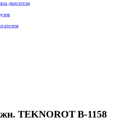
яла двигателя
рузов
игателем
ижн.
TEKNOROT B-1158