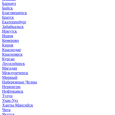
Барнаул
Бийск
Благовещенск
Братск
Екатеринбург
Забайкальск
Иркутск
Ишим
Кемерово
Киров
Краснодар
Красноярск
Курган
Лесосибирск
Магадан
Междуреченск
Мирный
Набережные Челны
Нерюнгри
Нефтекамск
Тулун
Улан-Удэ
Ханты-Мансийск
Чита
Якутск