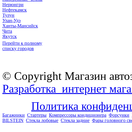
Нерюнгри
Нефтекамск
Тулун
Улан-Удэ
Ханты-Мансийск
Чита
Якутск
Перейти к полному
списку городов
© Copyright Магазин авто
Разработка интернет мага
Политика конфиден
Багажники
Стартеры
Компрессоры кондиционера
Форсунки
BILSTEIN
Стекла лобовые
Стекла задние
Фары головного св