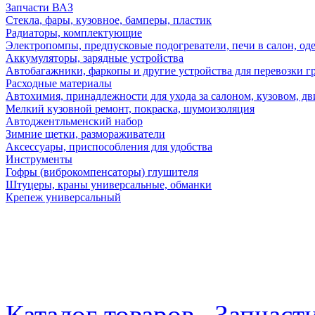
Запчасти ВАЗ
Стекла, фары, кузовное, бамперы, пластик
Радиаторы, комплектующие
Электропомпы, предпусковые подогреватели, печи в салон, оде
Аккумуляторы, зарядные устройства
Автобагажники, фаркопы и другие устройства для перевозки г
Расходные материалы
Автохимия, принадлежности для ухода за салоном, кузовом, дв
Мелкий кузовной ремонт, покраска, шумоизоляция
Автоджентльменский набор
Зимние щетки, размораживатели
Аксессуары, приспособления для удобства
Инструменты
Гофры (виброкомпенсаторы) глушителя
Штуцеры, краны универсальные, обманки
Крепеж универсальный
Каталог товаров
Запчаст