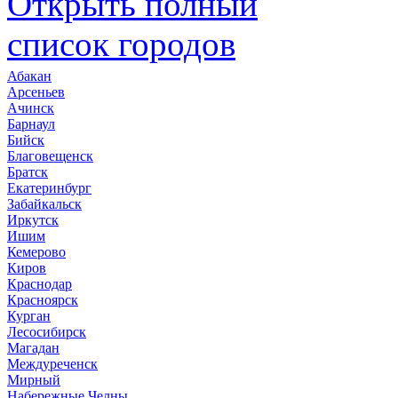
Открыть полный
список городов
Абакан
Арсеньев
Ачинск
Барнаул
Бийск
Благовещенск
Братск
Екатеринбург
Забайкальск
Иркутск
Ишим
Кемерово
Киров
Краснодар
Красноярск
Курган
Лесосибирск
Магадан
Междуреченск
Мирный
Набережные Челны