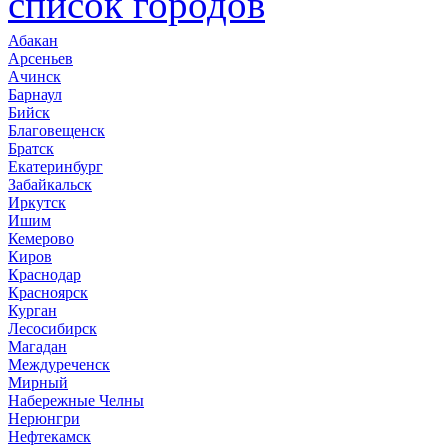
список городов
Абакан
Арсеньев
Ачинск
Барнаул
Бийск
Благовещенск
Братск
Екатеринбург
Забайкальск
Иркутск
Ишим
Кемерово
Киров
Краснодар
Красноярск
Курган
Лесосибирск
Магадан
Междуреченск
Мирный
Набережные Челны
Нерюнгри
Нефтекамск