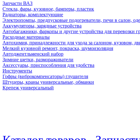
Запчасти ВАЗ
Стекла, фары, кузовное, бамперы, пластик
Радиаторы, комплектующие
Электропомпы, предпусковые подогреватели, печи в салон, оде
Аккумуляторы, зарядные устройства
Автобагажники, фаркопы и другие устройства для перевозки г
Расходные материалы
Автохимия, принадлежности для ухода за салоном, кузовом, дв
Мелкий кузовной ремонт, покраска, шумоизоляция
Автоджентльменский набор
Зимние щетки, размораживатели
Аксессуары, приспособления для удобства
Инструменты
Гофры (виброкомпенсаторы) глушителя
Штуцеры, краны универсальные, обманки
Крепеж универсальный
Каталог товаров
Запчаст