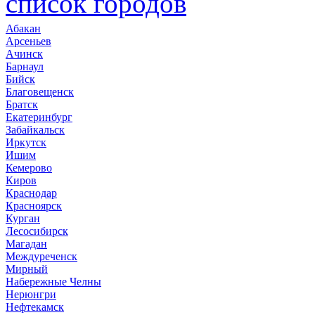
список городов
Абакан
Арсеньев
Ачинск
Барнаул
Бийск
Благовещенск
Братск
Екатеринбург
Забайкальск
Иркутск
Ишим
Кемерово
Киров
Краснодар
Красноярск
Курган
Лесосибирск
Магадан
Междуреченск
Мирный
Набережные Челны
Нерюнгри
Нефтекамск