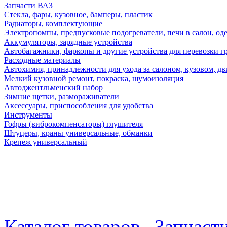
Запчасти ВАЗ
Стекла, фары, кузовное, бамперы, пластик
Радиаторы, комплектующие
Электропомпы, предпусковые подогреватели, печи в салон, оде
Аккумуляторы, зарядные устройства
Автобагажники, фаркопы и другие устройства для перевозки г
Расходные материалы
Автохимия, принадлежности для ухода за салоном, кузовом, дв
Мелкий кузовной ремонт, покраска, шумоизоляция
Автоджентльменский набор
Зимние щетки, размораживатели
Аксессуары, приспособления для удобства
Инструменты
Гофры (виброкомпенсаторы) глушителя
Штуцеры, краны универсальные, обманки
Крепеж универсальный
Каталог товаров
Запчаст