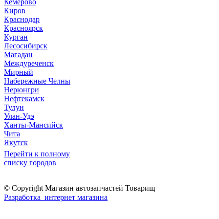
Кемерово
Киров
Краснодар
Красноярск
Курган
Лесосибирск
Магадан
Междуреченск
Мирный
Набережные Челны
Нерюнгри
Нефтекамск
Тулун
Улан-Удэ
Ханты-Мансийск
Чита
Якутск
Перейти к полному
списку городов
© Copyright Магазин автозапчастей Товарищ
Разработка интернет магазина