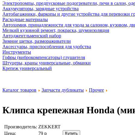
Электропомпы, предпусковые подогреватели, печи в салон, оде
Аккумуляторы, зарядные устройства
Автобагажники, фаркопы и другие устройства для перевозки г
Расходные материалы
Автохимия, принадлежности для ухода за салоном, кузовом, дв
Мелкий кузовной ремонт, покраска, шумоизоляция
Автоджентльменский набор
Зимние щетки, размораживатели
Аксессуары, приспособления для удобства
Инструменты
Гофры (виброкомпенсаторы) глушителя
Штуцеры, краны универсальные, обманки
Крепеж универсальный
Каталог товаров
Запчасти дубликаты
Прочее
Клипса крепежная Honda (мин
Производитель:
ZEKKERT
Цена:
79
р