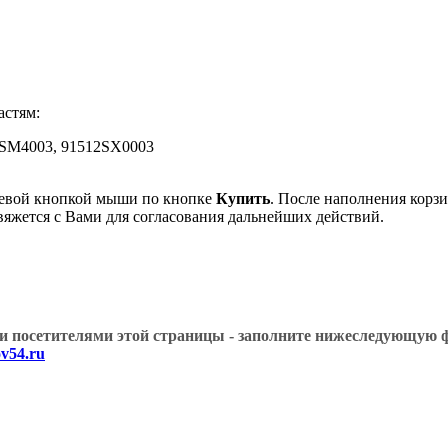
стям:
2SM4003, 91512SX0003
левой кнопкой мыши по кнопке
Купить
. После наполнения корзи
вяжется с Вами для согласования дальнейших действий.
угими посетителями этой страницы - заполните нижеслед
v54.ru