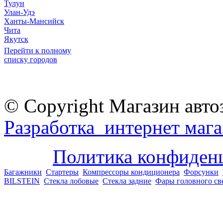
Тулун
Улан-Удэ
Ханты-Мансийск
Чита
Якутск
Перейти к полному
списку городов
© Copyright Магазин авто
Разработка интернет мага
Политика конфиден
Багажники
Стартеры
Компрессоры кондиционера
Форсунки
BILSTEIN
Стекла лобовые
Стекла задние
Фары головного св