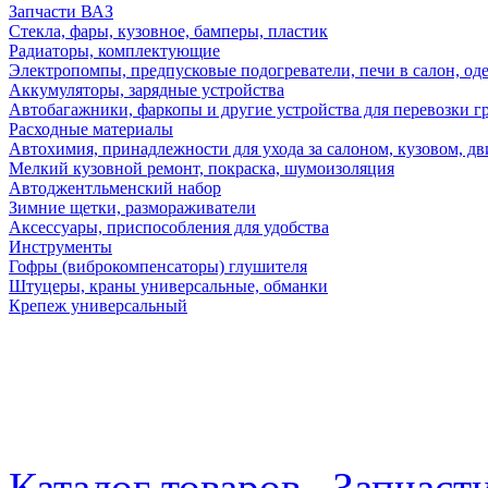
Запчасти ВАЗ
Стекла, фары, кузовное, бамперы, пластик
Радиаторы, комплектующие
Электропомпы, предпусковые подогреватели, печи в салон, оде
Аккумуляторы, зарядные устройства
Автобагажники, фаркопы и другие устройства для перевозки г
Расходные материалы
Автохимия, принадлежности для ухода за салоном, кузовом, дв
Мелкий кузовной ремонт, покраска, шумоизоляция
Автоджентльменский набор
Зимние щетки, размораживатели
Аксессуары, приспособления для удобства
Инструменты
Гофры (виброкомпенсаторы) глушителя
Штуцеры, краны универсальные, обманки
Крепеж универсальный
Каталог товаров
Запчаст