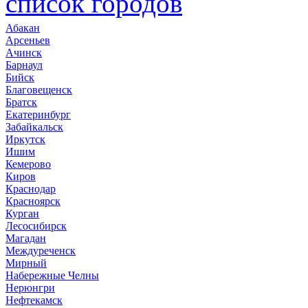
список городов
Абакан
Арсеньев
Ачинск
Барнаул
Бийск
Благовещенск
Братск
Екатеринбург
Забайкальск
Иркутск
Ишим
Кемерово
Киров
Краснодар
Красноярск
Курган
Лесосибирск
Магадан
Междуреченск
Мирный
Набережные Челны
Нерюнгри
Нефтекамск