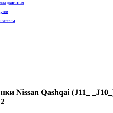
яла двигателя
рузов
игателем
и Nissan Qashqai (J11_ _J10_) 
2