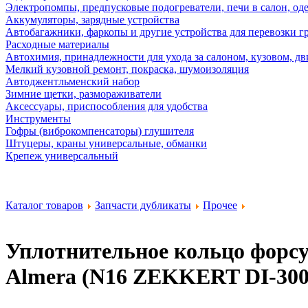
Электропомпы, предпусковые подогреватели, печи в салон, оде
Аккумуляторы, зарядные устройства
Автобагажники, фаркопы и другие устройства для перевозки г
Расходные материалы
Автохимия, принадлежности для ухода за салоном, кузовом, дв
Мелкий кузовной ремонт, покраска, шумоизоляция
Автоджентльменский набор
Зимние щетки, размораживатели
Аксессуары, приспособления для удобства
Инструменты
Гофры (виброкомпенсаторы) глушителя
Штуцеры, краны универсальные, обманки
Крепеж универсальный
Каталог товаров
Запчасти дубликаты
Прочее
Уплотнительное кольцо форсунк
Almera (N16
ZEKKERT DI-300