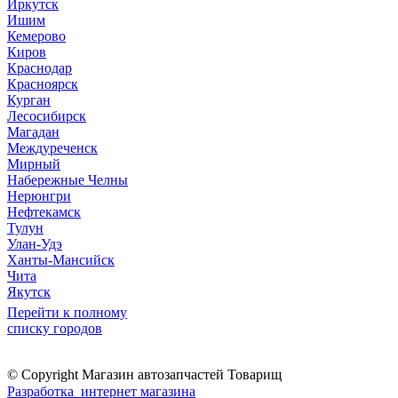
Иркутск
Ишим
Кемерово
Киров
Краснодар
Красноярск
Курган
Лесосибирск
Магадан
Междуреченск
Мирный
Набережные Челны
Нерюнгри
Нефтекамск
Тулун
Улан-Удэ
Ханты-Мансийск
Чита
Якутск
Перейти к полному
списку городов
© Copyright Магазин автозапчастей Товарищ
Разработка интернет магазина