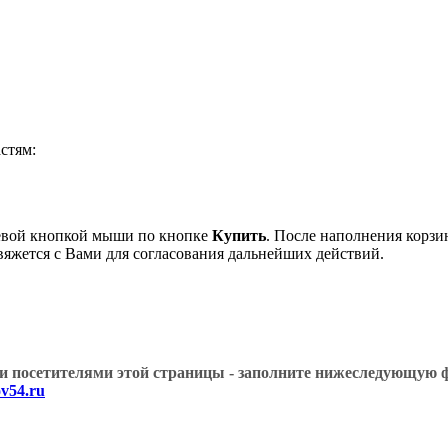
стям:
левой кнопкой мыши по кнопке
Купить
. После наполнения корзи
вяжется с Вами для согласования дальнейших действий.
угими посетителями этой страницы - заполните нижеслед
v54.ru