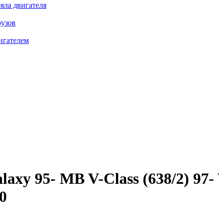
яла двигателя
рузов
игателем
y 95- MB V-Class (638/2) 97- V
0