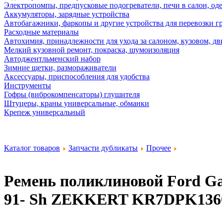
Электропомпы, предпусковые подогреватели, печи в салон, оде
Аккумуляторы, зарядные устройства
Автобагажники, фаркопы и другие устройства для перевозки г
Расходные материалы
Автохимия, принадлежности для ухода за салоном, кузовом, дв
Мелкий кузовной ремонт, покраска, шумоизоляция
Автоджентльменский набор
Зимние щетки, размораживатели
Аксессуары, приспособления для удобства
Инструменты
Гофры (виброкомпенсаторы) глушителя
Штуцеры, краны универсальные, обманки
Крепеж универсальный
Каталог товаров
Запчасти дубликаты
Прочее
Ремень поликлиновой Ford Galax
91- Sh
ZEKKERT KR7DPK136