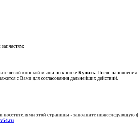
запчастям:
ите левой кнопкой мыши по кнопке
Купить
. После наполнения
вяжется с Вами для согласования дальнейших действий.
угими посетителями этой страницы - заполните нижеслед
v54.ru