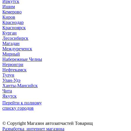
Иркутск
Ишим
Кемерово
Киров
Краснодар
Красноярск
Курган
Лесосибирск
Магадан
Междуреченск
Мирный
Набережные Челны
Нерюнгри
Нефтекамск
Тулун
Улан-Удэ
Ханты-Мансийск
Чита
Якутск
Перейти к полному
списку городов
© Copyright Магазин автозапчастей Товарищ
Разработка интернет магазина