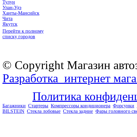
Тулун
Улан-Удэ
Ханты-Мансийск
Чита
Якутск
Перейти к полному
списку городов
© Copyright Магазин авто
Разработка интернет мага
Политика конфиден
Багажники
Стартеры
Компрессоры кондиционера
Форсунки
BILSTEIN
Стекла лобовые
Стекла задние
Фары головного св