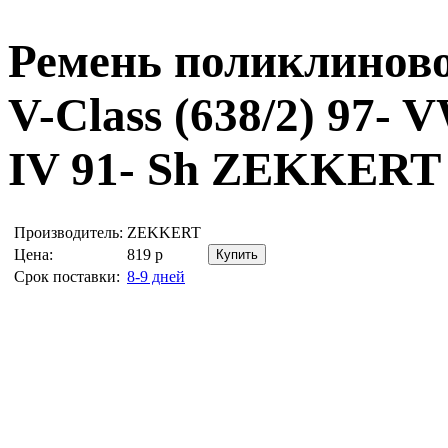
Ремень поликлиново
V-Class (638/2) 97- V
IV 91- Sh
ZEKKERT 
Производитель:
ZEKKERT
Цена:
819
р
Срок поставки:
8-9 дней