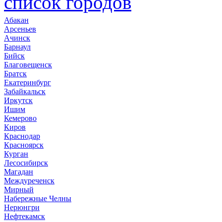
список городов
Абакан
Арсеньев
Ачинск
Барнаул
Бийск
Благовещенск
Братск
Екатеринбург
Забайкальск
Иркутск
Ишим
Кемерово
Киров
Краснодар
Красноярск
Курган
Лесосибирск
Магадан
Междуреченск
Мирный
Набережные Челны
Нерюнгри
Нефтекамск