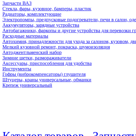
Запчасти ВАЗ
Стекла, фары, кузовное, бамперы, пластик
Радиаторы, комплектующие
Электропомпы, предпусковые подогреватели, печи в салон, оде
Аккумуляторы, зарядные устройства
Автобагажники, фаркопы и другие устройства для перевозки г
Расходные материалы
Автохимия, принадлежности для ухода за салоном, кузовом, дв
Мелкий кузовной ремонт, покраска, шумоизоляция
Автоджентльменский набор
Зимние щетки, размораживатели
Аксессуары, приспособления для удобства
Инструменты
Гофры (виброкомпенсаторы) глушителя
Штуцеры, краны универсальные, обманки
Крепеж универсальный
Каталог товаров
Запчаст