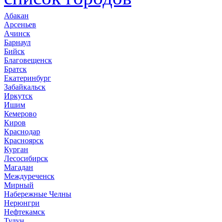
Абакан
Арсеньев
Ачинск
Барнаул
Бийск
Благовещенск
Братск
Екатеринбург
Забайкальск
Иркутск
Ишим
Кемерово
Киров
Краснодар
Красноярск
Курган
Лесосибирск
Магадан
Междуреченск
Мирный
Набережные Челны
Нерюнгри
Нефтекамск
Тулун