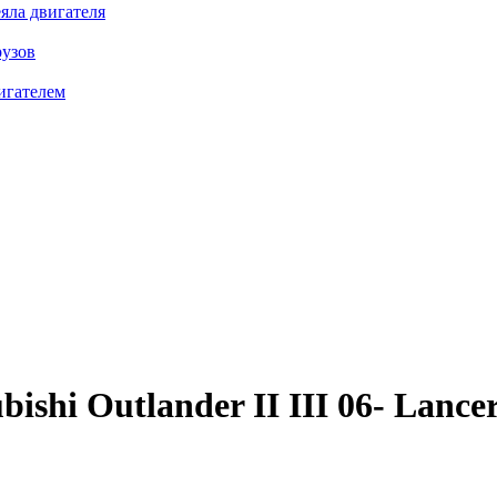
яла двигателя
рузов
игателем
shi Outlander II III 06- Lancer