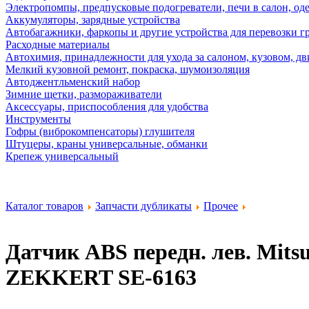
Электропомпы, предпусковые подогреватели, печи в салон, оде
Аккумуляторы, зарядные устройства
Автобагажники, фаркопы и другие устройства для перевозки г
Расходные материалы
Автохимия, принадлежности для ухода за салоном, кузовом, дв
Мелкий кузовной ремонт, покраска, шумоизоляция
Автоджентльменский набор
Зимние щетки, размораживатели
Аксессуары, приспособления для удобства
Инструменты
Гофры (виброкомпенсаторы) глушителя
Штуцеры, краны универсальные, обманки
Крепеж универсальный
Каталог товаров
Запчасти дубликаты
Прочее
Датчик ABS передн. лев. Mitsubi
ZEKKERT SE-6163