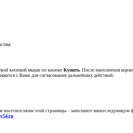
стям:
левой кнопкой мыши по кнопке
Купить
. После наполнения корзи
вяжется с Вами для согласования дальнейших действий.
угими посетителями этой страницы - заполните нижеслед
v54.ru