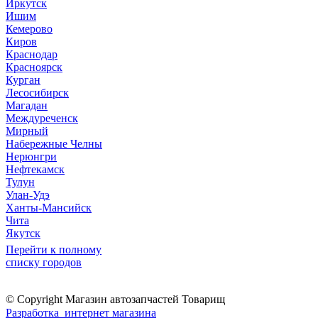
Иркутск
Ишим
Кемерово
Киров
Краснодар
Красноярск
Курган
Лесосибирск
Магадан
Междуреченск
Мирный
Набережные Челны
Нерюнгри
Нефтекамск
Тулун
Улан-Удэ
Ханты-Мансийск
Чита
Якутск
Перейти к полному
списку городов
© Copyright Магазин автозапчастей Товарищ
Разработка интернет магазина