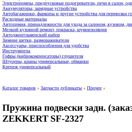
Электропомпы, предпусковые подогреватели, печи в салон, оде
Аккумуляторы, зарядные устройства
Автобагажники, фаркопы и другие устройства для перевозки г
Расходные материалы
Автохимия, принадлежности для ухода за салоном, кузовом, дв
Мелкий кузовной ремонт, покраска, шумоизоляция
Автоджентльменский набор
Зимние щетки, размораживатели
Аксессуары, приспособления для удобства
Инструменты
Гофры (виброкомпенсаторы) глушителя
Штуцеры, краны универсальные, обманки
Крепеж универсальный
Каталог товаров
Запчасти дубликаты
Прочее
Пружина подвески задн. (заказ
ZEKKERT SF-2327