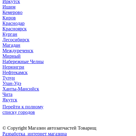
Иркутск
Ишим
Кемерово
Киров
Краснодар
Красноярск
Курган
Лесосибирск
Магадан
Междуреченск
Мирный
Набережные Челны
Нерюнгри
Нефтекамск
Тулун
Улан-Удэ
Ханты-Мансийск
Чита
Якутск
Перейти к полному
списку городов
© Copyright Магазин автозапчастей Товарищ
Разработка интернет магазина