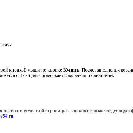
стям:
левой кнопкой мыши по кнопке
Купить
. После наполнения корзи
вяжется с Вами для согласования дальнейших действий.
угими посетителями этой страницы - заполните нижеслед
v54.ru