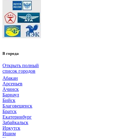
В города
Открыть полный
список городов
Абакан
Арсеньев
Ачинск
Барнаул
Бийск
Благовещенск
Братск
Екатеринбург
Забайкальск
Иркутск
Ишим