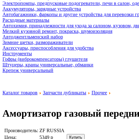
Электропомпы, предпусковые подогреватели, печи в салон, оде
Аккумуляторы, зарядные устройства
Автобагажники, фаркопы и другие устройства для перевозки г
Расходные материалы
Автохимия, принадлежности для ухода за салоном, кузовом, дв
Мелкий кузовной ремонт, покраска, шумоизоляция
Автоджентльменский набор
Зимние щетки, размораживатели
Аксессуары, приспособления для удобства
Инструменты
Гофры (виброкомпенсаторы) глушителя
Штуцеры, краны универсальные, обманки
Крепеж универсальный
Каталог товаров
Запчасти дубликаты
Прочее
Амортизатор газовый передни
Производитель:
ZF RUSSIA
Цена:
5349
р