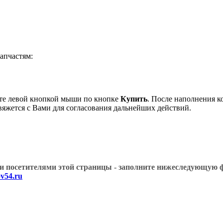
апчастям:
ите левой кнопкой мыши по кнопке
Купить
. После наполнения к
вяжется с Вами для согласования дальнейших действий.
угими посетителями этой страницы - заполните нижеслед
v54.ru