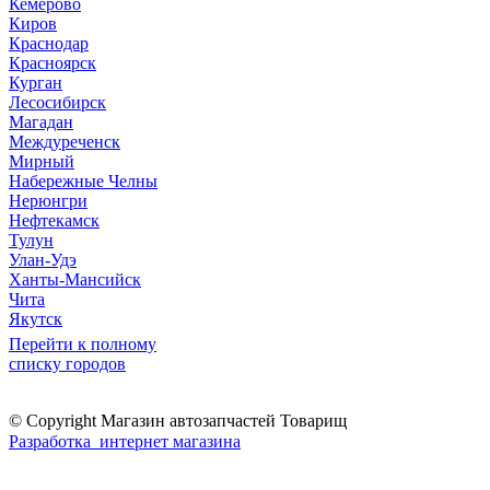
Кемерово
Киров
Краснодар
Красноярск
Курган
Лесосибирск
Магадан
Междуреченск
Мирный
Набережные Челны
Нерюнгри
Нефтекамск
Тулун
Улан-Удэ
Ханты-Мансийск
Чита
Якутск
Перейти к полному
списку городов
© Copyright Магазин автозапчастей Товарищ
Разработка интернет магазина