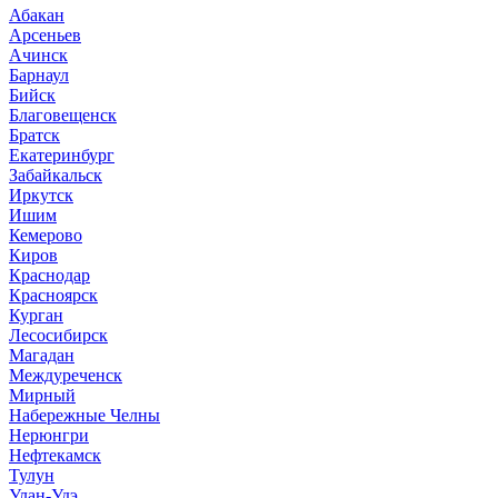
Абакан
Арсеньев
Ачинск
Барнаул
Бийск
Благовещенск
Братск
Екатеринбург
Забайкальск
Иркутск
Ишим
Кемерово
Киров
Краснодар
Красноярск
Курган
Лесосибирск
Магадан
Междуреченск
Мирный
Набережные Челны
Нерюнгри
Нефтекамск
Тулун
Улан-Удэ