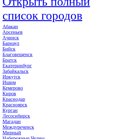
Открыть полный
список городов
Абакан
Арсеньев
Ачинск
Барнаул
Бийск
Благовещенск
Братск
Екатеринбург
Забайкальск
Иркутск
Ишим
Кемерово
Киров
Краснодар
Красноярск
Курган
Лесосибирск
Магадан
Междуреченск
Мирный
Набережные Челны