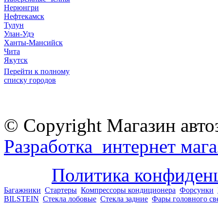
Нерюнгри
Нефтекамск
Тулун
Улан-Удэ
Ханты-Мансийск
Чита
Якутск
Перейти к полному
списку городов
© Copyright Магазин авто
Разработка интернет мага
Политика конфиден
Багажники
Стартеры
Компрессоры кондиционера
Форсунки
BILSTEIN
Стекла лобовые
Стекла задние
Фары головного св