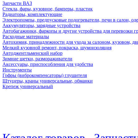
Запчасти ВАЗ
Стекла, фары, кузовное, бамперы, пластик
Радиаторы, комплектующие
Электропомпы, предпусковые подогреватели, печи в салон, оде
Аккумуляторы, зарядные устройства
Автобагажники, фаркопы и другие устройства для перевозки г
Расходные материалы
Автохимия, принадлежности для ухода за салоном, кузовом, дв
Мелкий кузовной ремонт, покраска, шумоизоляция
Автоджентльменский набор
Зимние щетки, размораживатели
Аксессуары, приспособления для удобства
Инструменты
Гофры (виброкомпенсаторы) глушителя
Штуцеры, краны универсальные, обманки
Крепеж универсальный
Каталог товаров
Запчаст