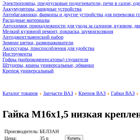
Электропомпы, предпусковые подогреватели, печи в салон, оде
Аккумуляторы, зарядные устройства
Автобагажники, фаркопы и другие устройства для перевозки г
Расходные материалы
Автохимия, принадлежности для ухода за салоном, кузовом, дв
Мелкий кузовной ремонт, покраска, шумоизоляция
Автоджентльменский набор
Зимние щетки, размораживатели
Аксессуары, приспособления для удобства
Инструменты
Гофры (виброкомпенсаторы) глушителя
Штуцеры, краны универсальные, обманки
Крепеж универсальный
Каталог товаров
Запчасти ВАЗ
Крепеж ВАЗ
Гайки ВАЗ
Гайка М16х1,5 низкая крепле
Производитель:
БЕЛЗАН
Цена:
35
р