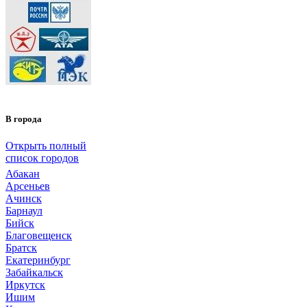
В города
Открыть полный
список городов
Абакан
Арсеньев
Ачинск
Барнаул
Бийск
Благовещенск
Братск
Екатеринбург
Забайкальск
Иркутск
Ишим