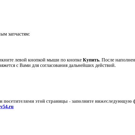
ым запчастям:
ликните левой кнопкой мыши по кнопке
Купить
. После наполнен
вяжется с Вами для согласования дальнейших действий.
угими посетителями этой страницы - заполните нижеслед
v54.ru