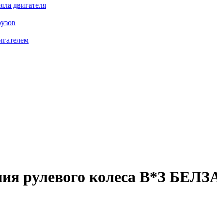
яла двигателя
рузов
игателем
ния рулевого колеса В*З БЕЛЗА