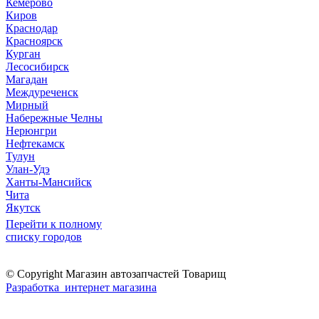
Кемерово
Киров
Краснодар
Красноярск
Курган
Лесосибирск
Магадан
Междуреченск
Мирный
Набережные Челны
Нерюнгри
Нефтекамск
Тулун
Улан-Удэ
Ханты-Мансийск
Чита
Якутск
Перейти к полному
списку городов
© Copyright Магазин автозапчастей Товарищ
Разработка интернет магазина