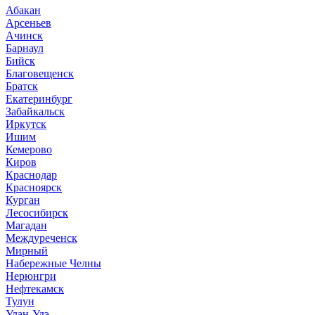
Абакан
Арсеньев
Ачинск
Барнаул
Бийск
Благовещенск
Братск
Екатеринбург
Забайкальск
Иркутск
Ишим
Кемерово
Киров
Краснодар
Красноярск
Курган
Лесосибирск
Магадан
Междуреченск
Мирный
Набережные Челны
Нерюнгри
Нефтекамск
Тулун
Улан-Удэ