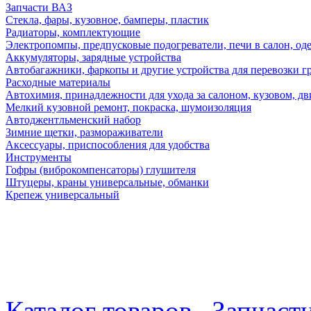
Запчасти ВАЗ
Стекла, фары, кузовное, бамперы, пластик
Радиаторы, комплектующие
Электропомпы, предпусковые подогреватели, печи в салон, оде
Аккумуляторы, зарядные устройства
Автобагажники, фаркопы и другие устройства для перевозки г
Расходные материалы
Автохимия, принадлежности для ухода за салоном, кузовом, дв
Мелкий кузовной ремонт, покраска, шумоизоляция
Автоджентльменский набор
Зимние щетки, размораживатели
Аксессуары, приспособления для удобства
Инструменты
Гофры (виброкомпенсаторы) глушителя
Штуцеры, краны универсальные, обманки
Крепеж универсальный
Каталог товаров
Запчаст