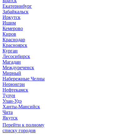
Братск
Екатеринбург
Забайкальск
Иркутск
Ишим
Кемерово
Киров
Краснодар
Красноярск
Курган
Лесосибирск
Магадан
Междуреченск
Мирный
Набережные Челны
Нерюнгри
Нефтекамск
Тулун
Улан-Удэ
Ханты-Мансийск
Чита
Якутск
Перейти к полному
списку городов