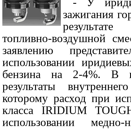
- У ириди
зажигания го
результате
топливно-воздушной см
заявлению представ
использовании иридиевы
бензина на 2-4%. В к
результаты внутреннег
которому расход при ис
класса IRIDIUM TOUG
использовании медно-