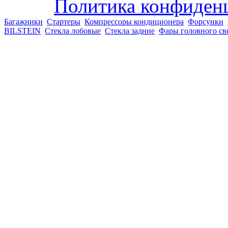
Политика конфиден
Багажники
Стартеры
Компрессоры кондиционера
Форсунки
BILSTEIN
Стекла лобовые
Стекла задние
Фары головного св