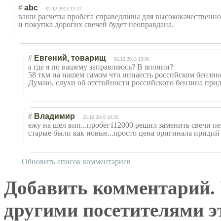
#
abc
02.12.2013 12:47
ваши расчеты пробега справедливы для высококачественно
и покупка дорогих свечей будет неоправдана.
#
Евгений, товарищ
02.12.2013 13:06
а где я по вашему заправляюсь? В японии?
58 ткм на нашем самом что нинаесть российском бензине
Думаю, слухи об отстойности российского бензина прид
#
Владимир
25.10.2019 19:35
ежу на шел вип...пробег112000 решил заменить свечи пе
старые были как новые...просто цена оригинала иридий
Обновить список комментариев
Добавить комментарий. У
другими посетителями э