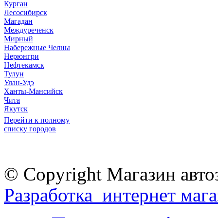
Курган
Лесосибирск
Магадан
Междуреченск
Мирный
Набережные Челны
Нерюнгри
Нефтекамск
Тулун
Улан-Удэ
Ханты-Мансийск
Чита
Якутск
Перейти к полному
списку городов
© Copyright Магазин авто
Разработка интернет мага